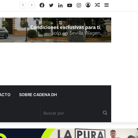
Facebook
Twitter
LinkedIn
YouTube
Instagram
Acceso
Publicación
Barra
al
lateral
azar
ACTO
SOBRE CADENA DH
Buscar
por