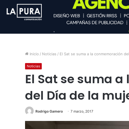
Inicio
/
Noticias
/
El Sat se suma a la conmemoración del 
Noticias
El Sat se suma 
del Día de la muj
Rodrigo Gamero
7 marzo, 2017