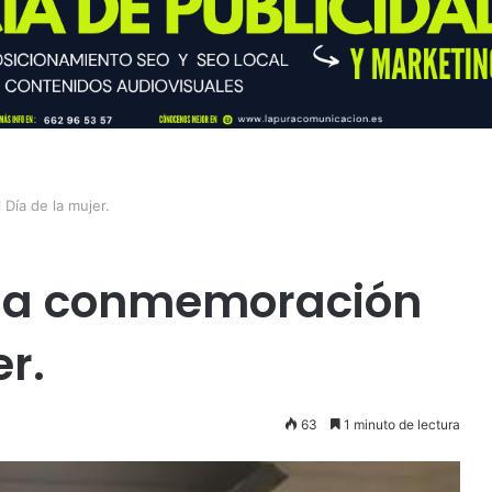
Día de la mujer.
a la conmemoración
er.
63
1 minuto de lectura