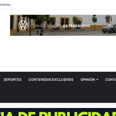
anas entra en alerta por el virus del Nilo tras confirmarse un caso
DEPORTES
CONTENIDOS EXCLUSIVOS
OPINIÓN
CONT