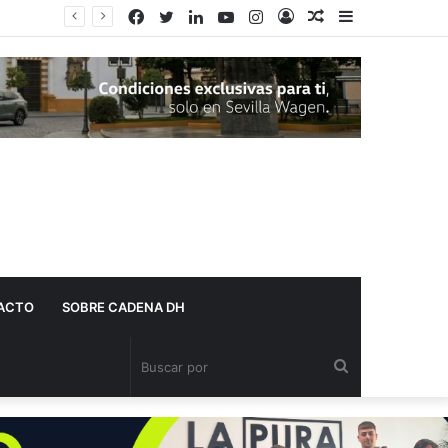
Facebook
Twitter
LinkedIn
YouTube
Instagram
Acceso
Publicación
Barra
al
lateral
azar
ACTO
SOBRE CADENA DH
Buscar
por