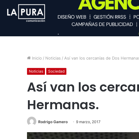
Inicio
/
Noticias
/
Así van los cercanías de Dos Hermana
Noticias
Sociedad
Así van los cerca
Hermanas.
Rodrigo Gamero
9 marzo, 2017