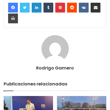
LinkedIn
Tumblr
Pinterest
Reddit
VKontakte
Compartir por correo electrónico
Imprimir
Rodrigo Gamero
Publicaciones relacionadas