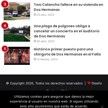
Toni Calancha fallece en su vivienda en
Dos Hermanas
25 julio, 2022
Una plaga de pulgones obliga a
cancelar un concierto en el auditorio
de Dos Hermanas
30 abril, 2023
Histórico primer puesto para una
chirigota de Dos Hermanas en el Falla
13 febrero, 2023
© Copyright 2026, Todos los derechos reservados |
Diseño
por Doctores Web
Utilizamos cookies para asegurar que damos la mejor
experiencia al usuario en nuestra web. Si sigues utilizando
Facebook
Twitter
LinkedIn
YouTube
Instagram
este sitio asumiremos que estás de acuerdo.