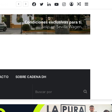
Facebook
Twitter
LinkedIn
YouTube
Instagram
Acceso
Publicación
Barra
al
lateral
azar
ACTO
SOBRE CADENA DH
Buscar
por