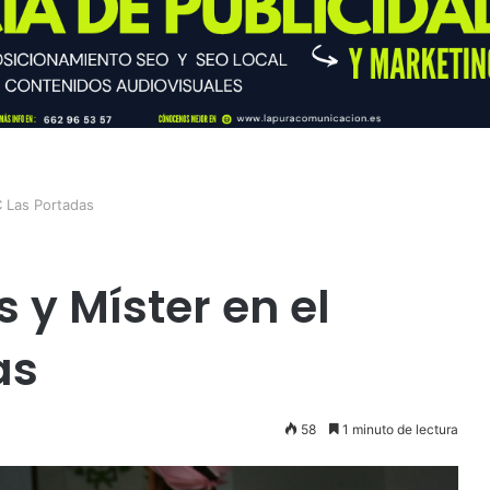
 Las Portadas
 y Míster en el
as
58
1 minuto de lectura