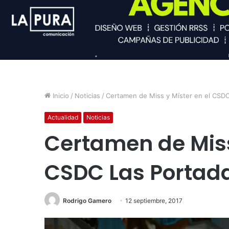
Inicio
/
Noticias
/
Certamen de Miss y Míster en el CSDC
Actualidad
Noticias
Certamen de Miss
CSDC Las Portad
Rodrigo Gamero
12 septiembre, 2017