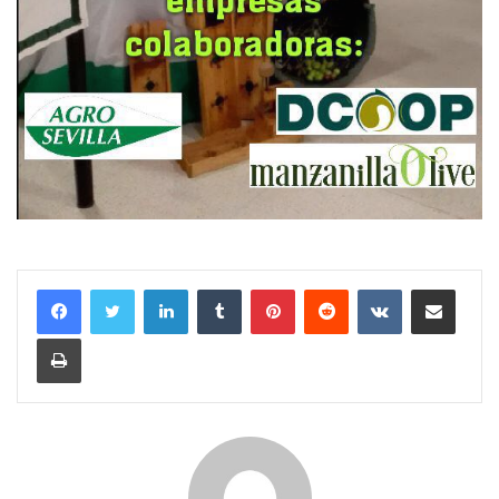
LinkedIn
Tumblr
Pinterest
Reddit
VKontakte
Compartir por correo electrónico
Imprimir