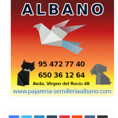
LinkedIn
Tumblr
Pinterest
Reddit
VKontakte
Compartir por correo electrónico