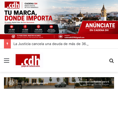
La Justicia cancela una deuda de más de 36.500 euros a una vecina de Dos Hermanas gracias a la Ley de la Segunda Oportunidad
Menú
B
p