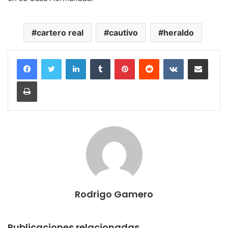
cartero real
cautivo
heraldo
LinkedIn
Tumblr
Pinterest
Reddit
VKontakte
Compartir por correo electrónico
Imprimir
Rodrigo Gamero
Publicaciones relacionadas