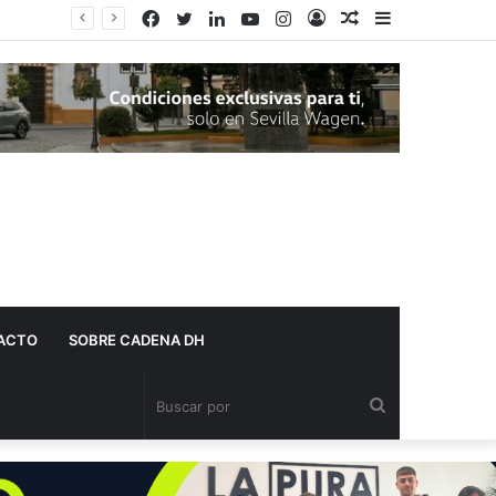
Facebook
Twitter
LinkedIn
YouTube
Instagram
Acceso
Publicación
Barra
Adelante Andalucía denuncia que varios centros de salud de Dos Hermanas se quedan sin pediatra en pleno mes de agosto
al
lateral
azar
ACTO
SOBRE CADENA DH
Buscar
por