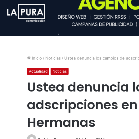
Inicio
/
Noticias
/
Ustea denuncia los cambios de adscri
Actualidad
Noticias
Ustea denuncia l
adscripciones en 
Hermanas