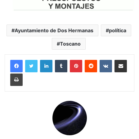
Ayuntamiento de Dos Hermanas
política
Toscano
LinkedIn
Tumblr
Pinterest
Reddit
VKontakte
Compartir por correo electrónico
Imprimir