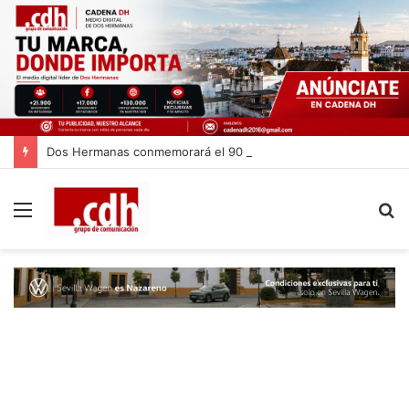
Dos Hermanas conmemorará el 90 aniversario del asesinato de Blas Infante
Menú
B
p