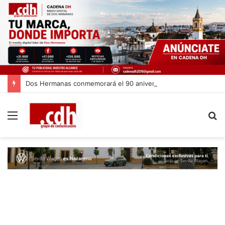
Dos Hermanas conmemorará el 90 aniversario del asesinato de Blas Infante
Menú
B
p