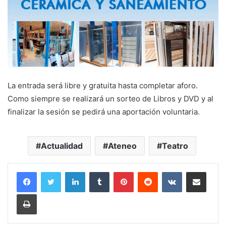
La entrada será libre y gratuita hasta completar aforo.
Como siempre se realizará un sorteo de Libros y DVD y al
finalizar la sesión se pedirá una aportación voluntaria.
Actualidad
Ateneo
Teatro
LinkedIn
Tumblr
Pinterest
Reddit
VKontakte
Compartir por corr
Imprimir