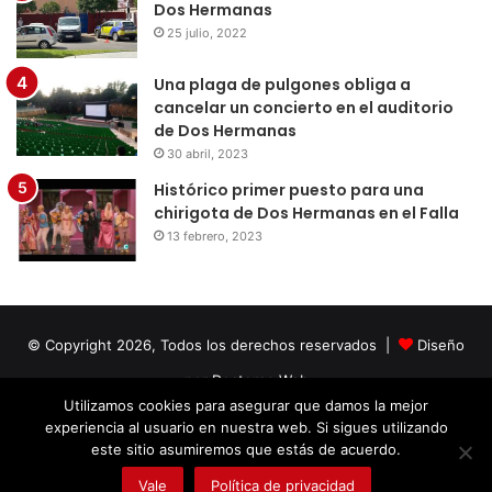
Dos Hermanas
25 julio, 2022
Una plaga de pulgones obliga a
cancelar un concierto en el auditorio
de Dos Hermanas
30 abril, 2023
Histórico primer puesto para una
chirigota de Dos Hermanas en el Falla
13 febrero, 2023
© Copyright 2026, Todos los derechos reservados |
Diseño
por Doctores Web
Utilizamos cookies para asegurar que damos la mejor
experiencia al usuario en nuestra web. Si sigues utilizando
Facebook
Twitter
LinkedIn
YouTube
Instagram
este sitio asumiremos que estás de acuerdo.
Vale
Política de privacidad