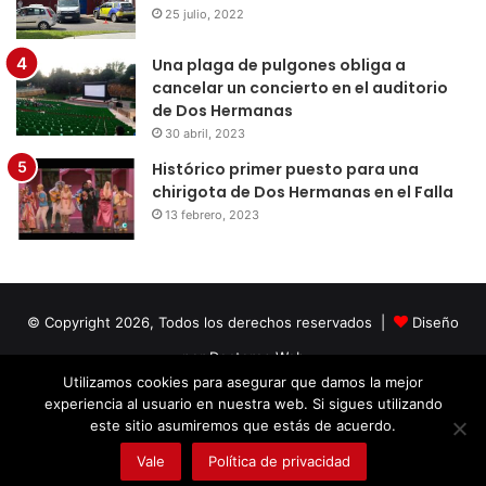
25 julio, 2022
Una plaga de pulgones obliga a
cancelar un concierto en el auditorio
de Dos Hermanas
30 abril, 2023
Histórico primer puesto para una
chirigota de Dos Hermanas en el Falla
13 febrero, 2023
© Copyright 2026, Todos los derechos reservados |
Diseño
por Doctores Web
Utilizamos cookies para asegurar que damos la mejor
experiencia al usuario en nuestra web. Si sigues utilizando
Facebook
Twitter
LinkedIn
YouTube
Instagram
este sitio asumiremos que estás de acuerdo.
Vale
Política de privacidad