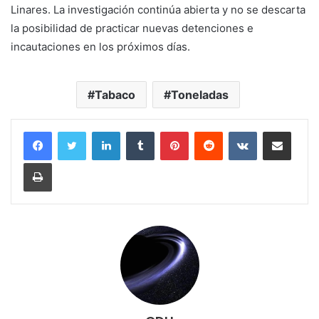
Linares. La investigación continúa abierta y no se descarta
la posibilidad de practicar nuevas detenciones e
incautaciones en los próximos días.
Tabaco
Toneladas
LinkedIn
Tumblr
Pinterest
Reddit
VKontakte
Compartir por corr
Imprimir