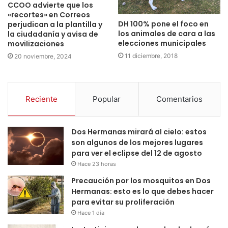
CCOO advierte que los
«recortes» en Correos
DH 100% pone el foco en
perjudican a la plantilla y
los animales de cara a las
la ciudadanía y avisa de
elecciones municipales
movilizaciones
11 diciembre, 2018
20 noviembre, 2024
Reciente
Popular
Comentarios
Dos Hermanas mirará al cielo: estos
son algunos de los mejores lugares
para ver el eclipse del 12 de agosto
Hace 23 horas
Precaución por los mosquitos en Dos
Hermanas: esto es lo que debes hacer
para evitar su proliferación
Hace 1 día