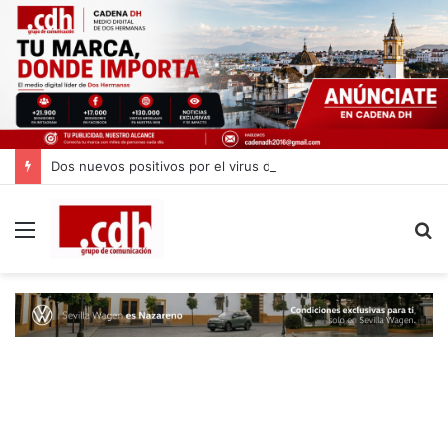
Dos nuevos positivos por el virus del Nilo en Dos Hermanas
Menú
B
p