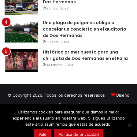
Dos Hermanas
25 julio, 2022
Una plaga de pulgones obliga a
cancelar un concierto en el auditorio
de Dos Hermanas
30 abril, 2023
Histórico primer puesto para una
chirigota de Dos Hermanas en el Falla
13 febrero, 2023
© Copyright 2026, Todos los derechos reservados |
Diseño
por Doctores Web
Utilizamos cookies para asegurar que damos la mejor
experiencia al usuario en nuestra web. Si sigues utilizando
Facebook
Twitter
LinkedIn
YouTube
Instagram
este sitio asumiremos que estás de acuerdo.
Vale
Política de privacidad