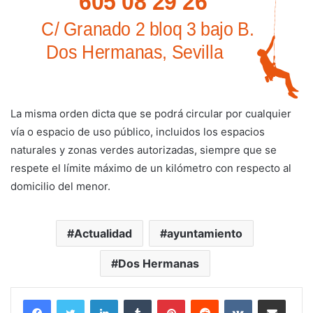
La misma orden dicta que se podrá circular por cualquier
vía o espacio de uso público, incluidos los espacios
naturales y zonas verdes autorizadas, siempre que se
respete el límite máximo de un kilómetro con respecto al
domicilio del menor.
Actualidad
ayuntamiento
Dos Hermanas
LinkedIn
Tumblr
Pinterest
Reddit
VKontakte
Compartir por corr