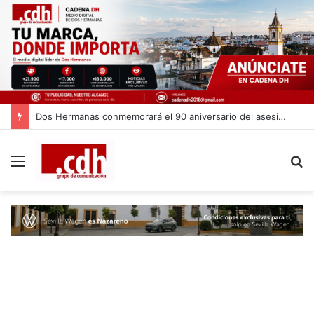
Dos Hermanas conmemorará el 90 aniversario del asesinato de Blas Infante
Menú
B
p