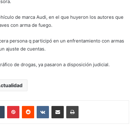
esora.
 vehículo de marca Audi, en el que huyeron los autores que
aves con arma de fuego.
rcera persona q participó en un enfrentamiento con armas
 un ajuste de cuentas.
áfico de drogas, ya pasaron a disposición judicial.
ctualidad
dIn
Tumblr
Pinterest
Reddit
VKontakte
Compartir por correo electrónico
Imprimir