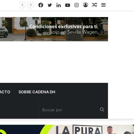
Facebook
Twitter
LinkedIn
YouTube
Instagram
Acceso
Publicación
Barra
Adelante Andalucía denuncia que varios centros de salud de Dos Hermanas se quedan sin pediatra en pleno mes de agosto
al
lateral
azar
ACTO
SOBRE CADENA DH
Buscar
por