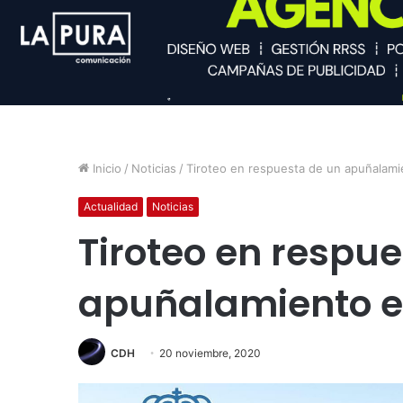
Inicio
/
Noticias
/
Tiroteo en respuesta de un apuñalam
Actualidad
Noticias
Tiroteo en respu
apuñalamiento 
CDH
20 noviembre, 2020