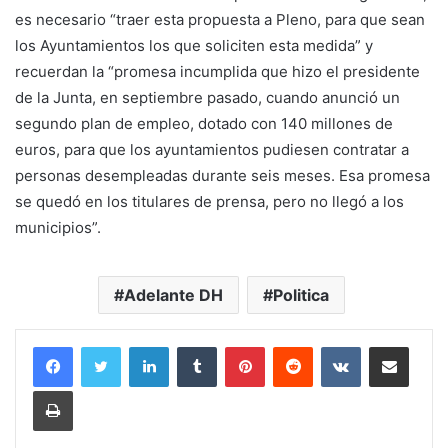
es necesario “traer esta propuesta a Pleno, para que sean
los Ayuntamientos los que soliciten esta medida” y
recuerdan la “promesa incumplida que hizo el presidente
de la Junta, en septiembre pasado, cuando anunció un
segundo plan de empleo, dotado con 140 millones de
euros, para que los ayuntamientos pudiesen contratar a
personas desempleadas durante seis meses. Esa promesa
se quedó en los titulares de prensa, pero no llegó a los
municipios”.
Adelante DH
Politica
LinkedIn
Tumblr
Pinterest
Reddit
VKontakte
Compartir por corr
Imprimir