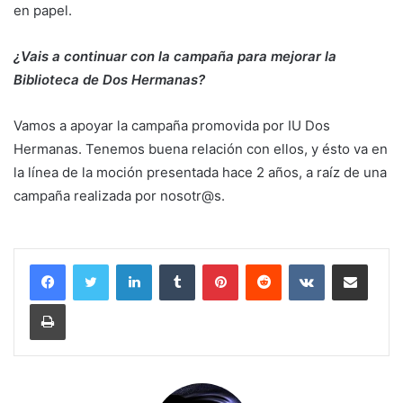
en papel.
¿Vais a continuar con la campaña para mejorar la
Biblioteca de Dos Hermanas?
Vamos a apoyar la campaña promovida por IU Dos
Hermanas. Tenemos buena relación con ellos, y ésto va en
la línea de la moción presentada hace 2 años, a raíz de una
campaña realizada por nosotr@s.
LinkedIn
Tumblr
Pinterest
Reddit
VKontakte
Compartir por corr
Imprimir