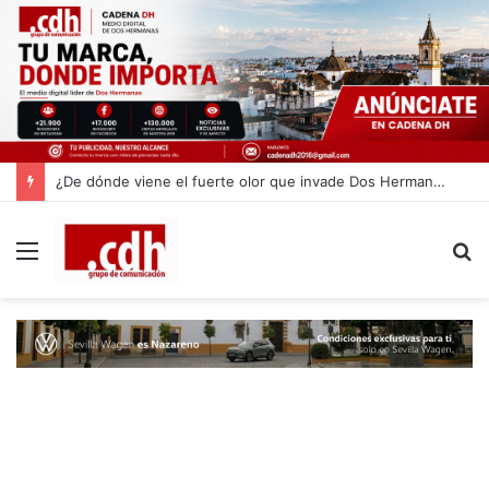
¿De dónde viene el fuerte olor que invade Dos Hermanas? Estas son las dos posibles causas
Menú
B
p