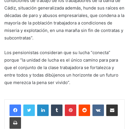
condiciones de trabajo de los trabajadores de la bahía de
Cádiz, situación generalizada además, hunde sus raíces en
décadas de paro y abusos empresariales, que condena a la
mayoría de la población trabajadora a condiciones de
miseria y explotación, en una maraña sin fin de contratas y
subcontratas”.
Los pensionistas consideran que su lucha “conecta”
porque “la unidad de lucha es el único camino para para
que el conjunto de la clase trabajadora se fortalezca y
entre todos y todas dibújenos un horizonte de un futuro
que merezca la pena ser vivido”.
LinkedIn
Tumblr
Pinterest
Reddit
VKontakte
Compartir por corr
Imprimir