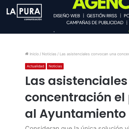
Inicio
/
Noticias
/
Las asistenciales convocan una concen
Actualidad
Noticias
Las asistenciale
concentración el 
al Ayuntamiento
Consideran que la única solución v