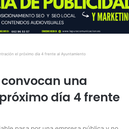
tración el próximo día 4 frente al Ayuntamiento
s convocan una
próximo día 4 frente
iable pasa por una empresa pública y no