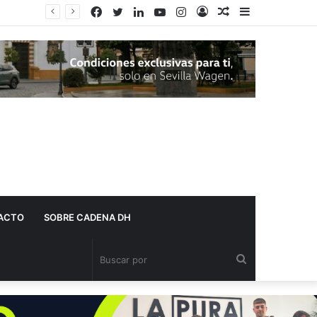
Facebook
Twitter
LinkedIn
YouTube
Instagram
Acceso
Publicación
Barra
al
lateral
azar
ACTO
SOBRE CADENA DH
Buscar
por