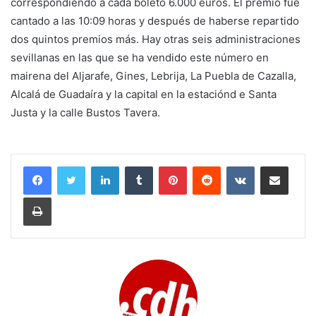
correspondiendo a cada boleto 6.000 euros. El premio fue
cantado a las 10:09 horas y después de haberse repartido
dos quintos premios más. Hay otras seis administraciones
sevillanas en las que se ha vendido este número en
mairena del Aljarafe, Gines, Lebrija, La Puebla de Cazalla,
Alcalá de Guadaíra y la capital en la estaciónd e Santa
Justa y la calle Bustos Tavera.
LinkedIn
Tumblr
Pinterest
Reddit
VKontakte
Compartir por corr
Imprimir