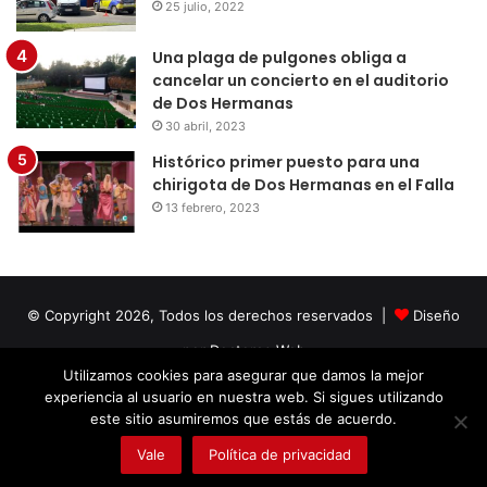
25 julio, 2022
Una plaga de pulgones obliga a
cancelar un concierto en el auditorio
de Dos Hermanas
30 abril, 2023
Histórico primer puesto para una
chirigota de Dos Hermanas en el Falla
13 febrero, 2023
© Copyright 2026, Todos los derechos reservados |
Diseño
por Doctores Web
Utilizamos cookies para asegurar que damos la mejor
experiencia al usuario en nuestra web. Si sigues utilizando
Facebook
Twitter
LinkedIn
YouTube
Instagram
este sitio asumiremos que estás de acuerdo.
Vale
Política de privacidad