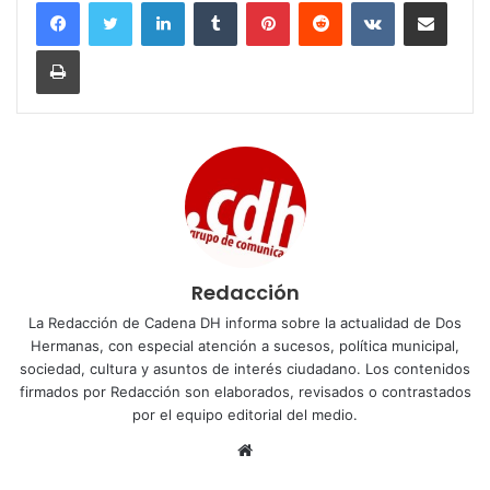
LinkedIn
Tumblr
Pinterest
Reddit
VKontakte
Compartir por corr
Imprimir
Redacción
La Redacción de Cadena DH informa sobre la actualidad de Dos
Hermanas, con especial atención a sucesos, política municipal,
sociedad, cultura y asuntos de interés ciudadano. Los contenidos
firmados por Redacción son elaborados, revisados o contrastados
por el equipo editorial del medio.
Sitio
web