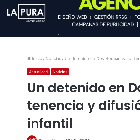
Inicio
/
Noticias
/
Un detenido en Dos Hermanas por tenen
Actualidad
Noticias
Un detenido en 
tenencia y difusi
infantil