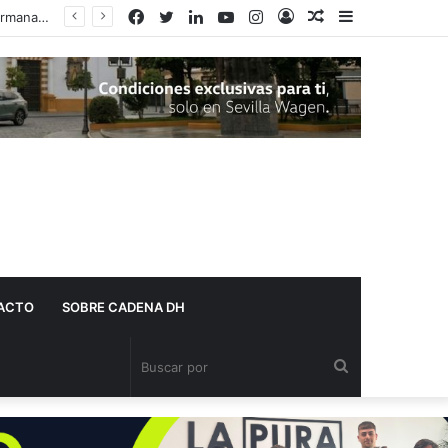
Facebook
Twitter
LinkedIn
YouTube
Instagram
Acceso
Publicación
Barra
al
lateral
azar
ACTO
SOBRE CADENA DH
Buscar
por