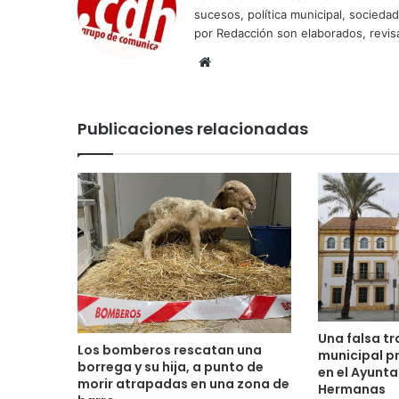
sucesos, política municipal, socieda
por Redacción son elaborados, revisa
Sitio
web
Publicaciones relacionadas
Una falsa t
Los bomberos rescatan una
municipal p
borrega y su hija, a punto de
en el Ayunt
morir atrapadas en una zona de
Hermanas