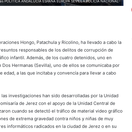
rmanas POLITICA ANDALUCÍA ESPAÑA EUROPA SEVILLA POLICÍA NACIONAL
raciones Hongo, Patachula y Ricolino, ha llevado a cabo la
resuntos responsables de los delitos de corrupción de
fico infantil. Además, de los cuatro detenidos, uno en
en Dos Hermanas (Sevilla), uno de ellos se comunicaba por
 edad, a las que incitaba y convencía para llevar a cabo
 las investigaciones han sido desarrolladas por la Unidad
Comisaría de Jerez con el apoyo de la Unidad Central de
ron cuando se detectó el tráfico de material video gráfico
iones de extrema gravedad contra niños y niñas de muy
res informáticos radicados en la ciudad de Jerez o en su