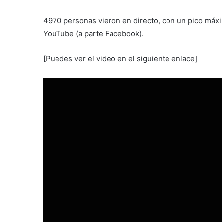
4970 personas vieron en directo, con un pico máxi
YouTube (a parte Facebook).
[Puedes ver el video en el siguiente enlace]