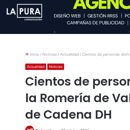
Inicio
/
Noticias
/
Actualidad
/
Cientos de personas disfr
Actualidad
Noticias
Cientos de perso
la Romería de Va
de Cadena DH