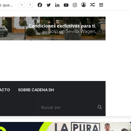
Facebook
Twitter
LinkedIn
YouTube
Instagram
Acceso
Publicación
Barra
Adelante Andalucía denuncia que varios centros de salud de Dos Hermanas se quedan sin pediatra en pleno mes de agosto
al
lateral
azar
ACTO
SOBRE CADENA DH
Buscar
por