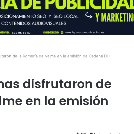
utaron de la Romería de Valme en la emisión de Cadena DH
nas disfrutaron de
lme en la emisión