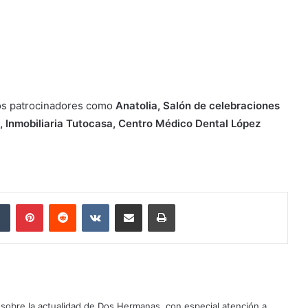
os patrocinadores como
Anatolia, Salón de celebraciones
, Inmobiliaria Tutocasa, Centro Médico Dental López
dIn
Tumblr
Pinterest
Reddit
VKontakte
Compartir por correo electrónico
Imprimir
sobre la actualidad de Dos Hermanas, con especial atención a