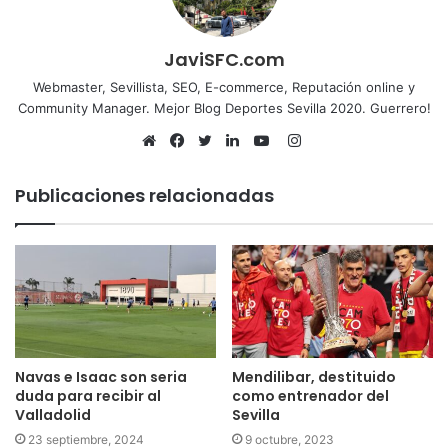
JaviSFC.com
Webmaster, Sevillista, SEO, E-commerce, Reputación online y
Community Manager. Mejor Blog Deportes Sevilla 2020. Guerrero!
Instagram
Sitio
Facebook
Twitter
LinkedIn
YouTube
web
Publicaciones relacionadas
Navas e Isaac son seria
Mendilibar, destituido
duda para recibir al
como entrenador del
Valladolid
Sevilla
23 septiembre, 2024
9 octubre, 2023