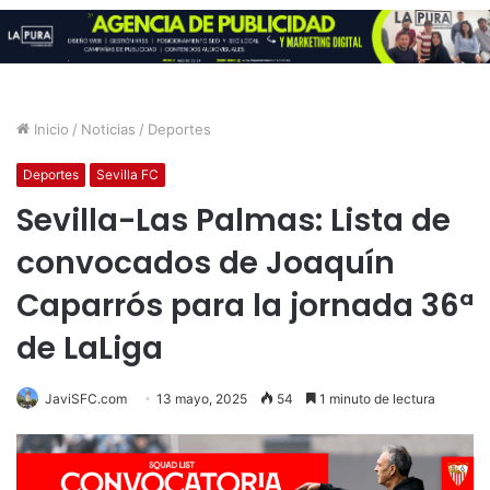
Inicio
/
Noticias
/
Deportes
Deportes
Sevilla FC
Sevilla-Las Palmas: Lista de
convocados de Joaquín
Caparrós para la jornada 36ª
de LaLiga
JaviSFC.com
13 mayo, 2025
54
1 minuto de lectura