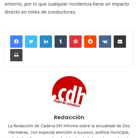
entorno, por lo que cualquier incidencia tiene un impacto
directo en miles de conductores.
LinkedIn
Tumblr
Pinterest
Reddit
VKontakte
Compartir por corr
Imprimir
Redacción
La Redacción de Cadena DH informa sobre la actualidad de Dos
Hermanas, con especial atención a sucesos, política municipal,