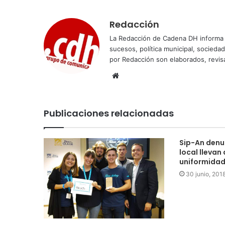
Redacción
La Redacción de Cadena DH informa 
sucesos, política municipal, socieda
por Redacción son elaborados, revisa
Sitio
web
Publicaciones relacionadas
Sip-An denun
local llevan 
uniformida
30 junio, 201