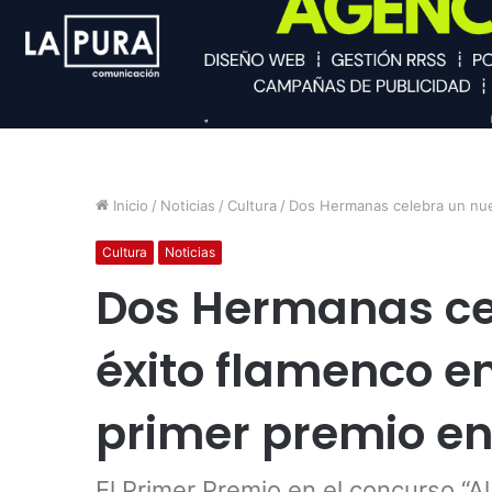
Inicio
/
Noticias
/
Cultura
/
Dos Hermanas celebra un nue
Cultura
Noticias
Dos Hermanas ce
éxito flamenco e
primer premio en
El Primer Premio en el concurso “