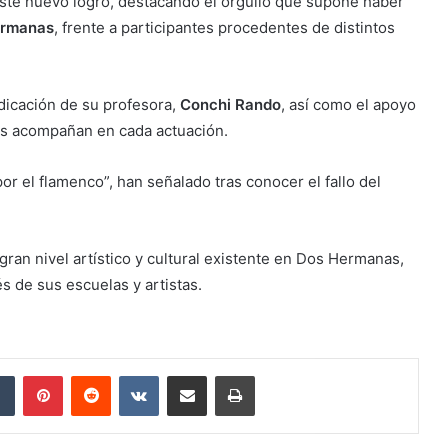
este nuevo logro, destacando el orgullo que supone haber
Hermanas
, frente a participantes procedentes de distintos
dicación de su profesora,
Conchi Rando
, así como el apoyo
las acompañan en cada actuación.
r el flamenco”, han señalado tras conocer el fallo del
gran nivel artístico y cultural existente en Dos Hermanas,
s de sus escuelas y artistas.
dIn
Tumblr
Pinterest
Reddit
VKontakte
Compartir por correo electrónico
Imprimir