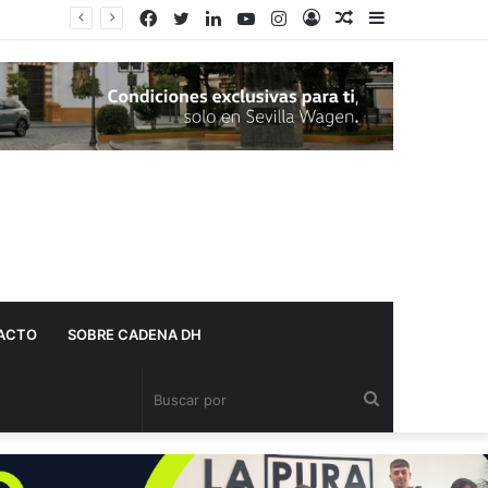
Facebook
Twitter
LinkedIn
YouTube
Instagram
Acceso
Publicación
Barra
al
lateral
azar
ACTO
SOBRE CADENA DH
Buscar
por