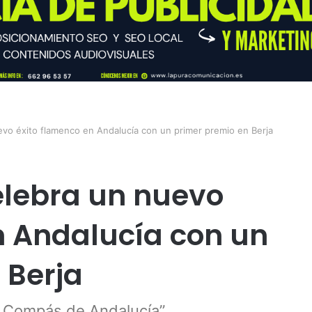
vo éxito flamenco en Andalucía con un primer premio en Berja
lebra un nuevo
n Andalucía con un
 Berja
Al Compás de Andalucía”