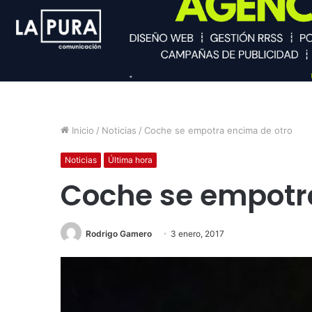
Inicio
/
Noticias
/
Coche se empotra encima de otro
Noticias
Última hora
Coche se empotr
Rodrigo Gamero
3 enero, 2017