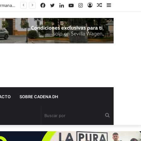
Facebook
Twitter
LinkedIn
YouTube
Instagram
Acceso
Publicación
Barra
al
lateral
azar
ACTO
SOBRE CADENA DH
Buscar
por