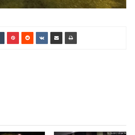
Tumblr
Pinterest
Reddit
VKontakte
Compartir por correo electrónico
Imprimir