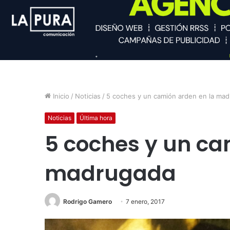
Inicio
/
Noticias
/
5 coches y un camión arden en la ma
Noticias
Última hora
5 coches y un ca
madrugada
Rodrigo Gamero
7 enero, 2017