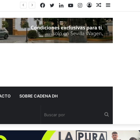
Facebook
Twitter
LinkedIn
YouTube
Instagram
Acceso
Publicación
Barra
al
lateral
azar
ACTO
SOBRE CADENA DH
Buscar
por