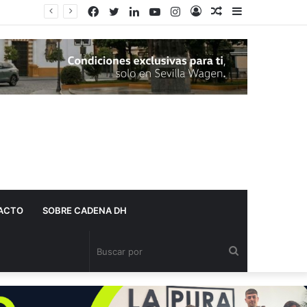
Facebook
Twitter
LinkedIn
YouTube
Instagram
Acceso
Publicación
Barra
al
lateral
azar
ACTO
SOBRE CADENA DH
Buscar
por