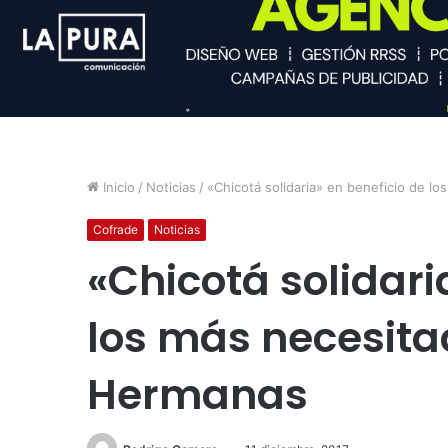
Inicio
/
Noticias
/
«Chicotá solidaria» en beneficio de 
Cofrade
Noticias
«Chicotá solidari
los más necesita
Hermanas