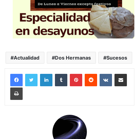
Actualidad
Dos Hermanas
Sucesos
LinkedIn
Tumblr
Pinterest
Reddit
VKontakte
Compartir por correo electrónico
Imprimir