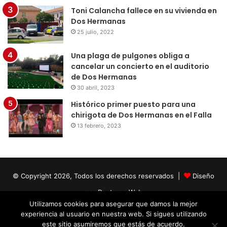
Toni Calancha fallece en su vivienda en
Dos Hermanas
25 julio, 2022
Una plaga de pulgones obliga a
cancelar un concierto en el auditorio
de Dos Hermanas
30 abril, 2023
Histórico primer puesto para una
chirigota de Dos Hermanas en el Falla
13 febrero, 2023
© Copyright 2026, Todos los derechos reservados |
Diseño
por Doctores Web
Utilizamos cookies para asegurar que damos la mejor
experiencia al usuario en nuestra web. Si sigues utilizando
Facebook
Twitter
LinkedIn
YouTube
Instagram
este sitio asumiremos que estás de acuerdo.