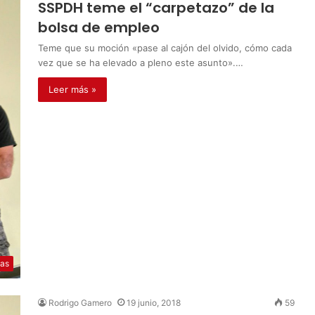
SSPDH teme el “carpetazo” de la
bolsa de empleo
Teme que su moción «pase al cajón del olvido, cómo cada
vez que se ha elevado a pleno este asunto».…
Leer más »
ias
Rodrigo Gamero
19 junio, 2018
59