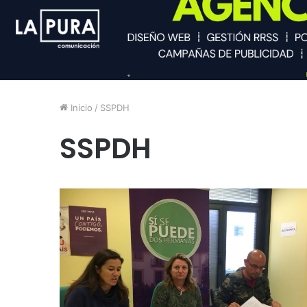
Inicio
/
SSPDH
SSPDH