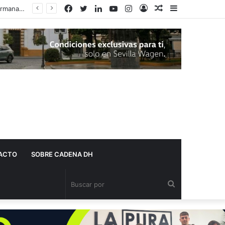
Facebook
Twitter
LinkedIn
YouTube
Instagram
Acceso
Publicación
Barra
al
lateral
azar
ACTO
SOBRE CADENA DH
Buscar
por