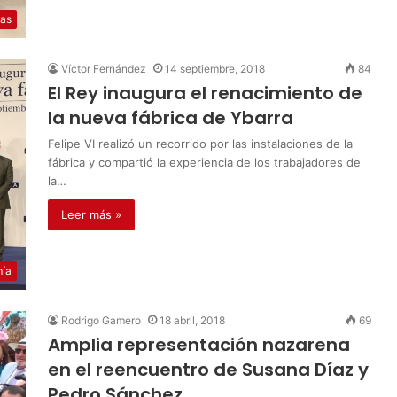
ias
Víctor Fernández
14 septiembre, 2018
84
El Rey inaugura el renacimiento de
la nueva fábrica de Ybarra
Felipe VI realizó un recorrido por las instalaciones de la
fábrica y compartió la experiencia de los trabajadores de
la…
Leer más »
ía
Rodrigo Gamero
18 abril, 2018
69
Amplia representación nazarena
en el reencuentro de Susana Díaz y
Pedro Sánchez