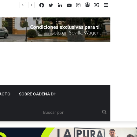
Facebook
Twitter
LinkedIn
YouTube
Instagram
Acceso
Publicación
Barra
El Ayuntamiento de Dos Hermanas adjudica más de 10 millones de euros para la limpieza de las calles
al
lateral
azar
ACTO
SOBRE CADENA DH
Buscar
por