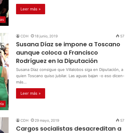
Leer más »
ias
CDH
18 junio, 2019
57
Susana Díaz se impone a Toscano
aunque coloca a Francisco
Rodríguez en la Diputación
Susana Díaz consigue que Villalobos siga en Diputación, a
quien Toscano quiso jubilar. Las aguas bajan -o eso dicen-
más…
Leer más »
ría
CDH
29 mayo, 2019
57
Cargos socialistas desacreditan a