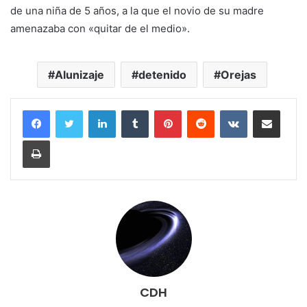
de una niña de 5 años, a la que el novio de su madre
amenazaba con «quitar de el medio».
Alunizaje
detenido
Orejas
LinkedIn
Tumblr
Pinterest
Reddit
VKontakte
Compartir por correo electrónico
Imprimir
CDH