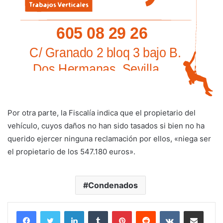
Por otra parte, la Fiscalía indica que el propietario del
vehículo, cuyos daños no han sido tasados si bien no ha
querido ejercer ninguna reclamación por ellos, «niega ser
el propietario de los 547.180 euros».
Condenados
LinkedIn
Tumblr
Pinterest
Reddit
VKontakte
Compartir por corr